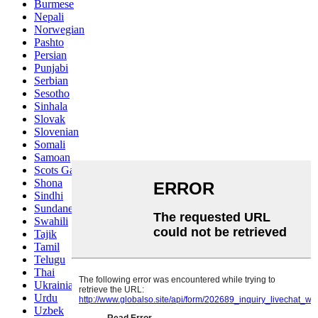
Burmese
Nepali
Norwegian
Pashto
Persian
Punjabi
Serbian
Sesotho
Sinhala
Slovak
Slovenian
Somali
Samoan
Scots Gaelic
Shona
Sindhi
Sundanese
Swahili
Tajik
Tamil
Telugu
Thai
Ukrainian
Urdu
Uzbek