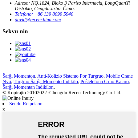
Adreso: NO.1824, Bloko 3 Parizo Internacia, LongQuanYi
Distrikto, Ĉengdu-urbo, Ĉinio.
Telefono: +86 139 8099 5940
david@recenchina.com
Sekvu nin
Ŝarĝi Momenton
,
Anti-Kolizio Sistemo Por Turgruo
,
Mobile Crane
Nvq
,
Turgruo Ŝarĝa Momento Indikilo
,
Poŝtelefona Gruo Kataro
,
Ŝarĝi Momentan Indikilon
,
© Kopirajto 20102022 :Chengdu Recen Technology Co.Ltd.
Sendu Retpoŝton
x