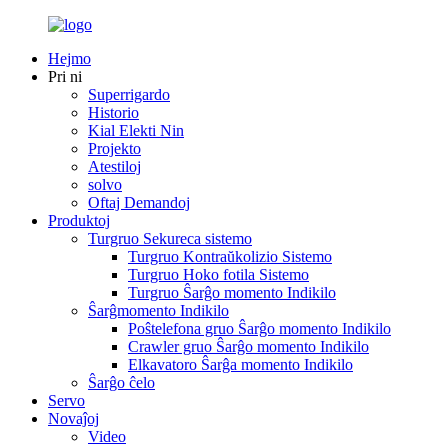
Hejmo
Pri ni
Superrigardo
Historio
Kial Elekti Nin
Projekto
Atestiloj
solvo
Oftaj Demandoj
Produktoj
Turgruo Sekureca sistemo
Turgruo Kontraŭkolizio Sistemo
Turgruo Hoko fotila Sistemo
Turgruo Ŝarĝo momento Indikilo
Ŝarĝmomento Indikilo
Poŝtelefona gruo Ŝarĝo momento Indikilo
Crawler gruo Ŝarĝo momento Indikilo
Elkavatoro Ŝarĝa momento Indikilo
Ŝarĝo ĉelo
Servo
Novaĵoj
Video