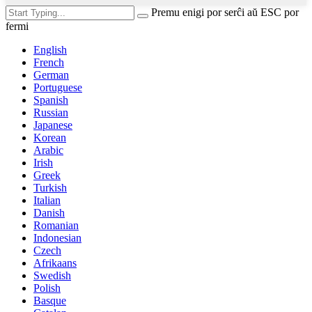
Premu enigi por serĉi aŭ ESC por
fermi
English
French
German
Portuguese
Spanish
Russian
Japanese
Korean
Arabic
Irish
Greek
Turkish
Italian
Danish
Romanian
Indonesian
Czech
Afrikaans
Swedish
Polish
Basque