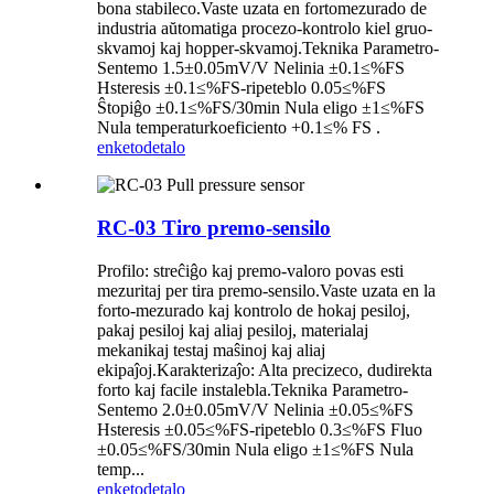
bona stabileco.Vaste uzata en fortomezurado de
industria aŭtomatiga procezo-kontrolo kiel gruo-
skvamoj kaj hopper-skvamoj.Teknika Parametro-
Sentemo 1.5±0.05mV/V Nelinia ±0.1≤%FS
Hsteresis ±0.1≤%FS-ripeteblo 0.05≤%FS
Ŝtopiĝo ±0.1≤%FS/30min Nula eligo ±1≤%FS
Nula temperaturkoeficiento +0.1≤% FS .
enketo
detalo
RC-03 Tiro premo-sensilo
Profilo: streĉiĝo kaj premo-valoro povas esti
mezuritaj per tira premo-sensilo.Vaste uzata en la
forto-mezurado kaj kontrolo de hokaj pesiloj,
pakaj pesiloj kaj aliaj pesiloj, materialaj
mekanikaj testaj maŝinoj kaj aliaj
ekipaĵoj.Karakterizaĵo: Alta precizeco, dudirekta
forto kaj facile instalebla.Teknika Parametro-
Sentemo 2.0±0.05mV/V Nelinia ±0.05≤%FS
Hsteresis ±0.05≤%FS-ripeteblo 0.3≤%FS Fluo
±0.05≤%FS/30min Nula eligo ±1≤%FS Nula
temp...
enketo
detalo