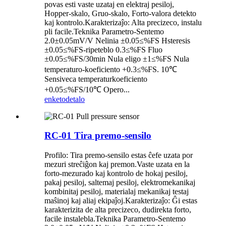
povas esti vaste uzataj en elektraj pesiloj,
Hopper-skalo, Gruo-skalo, Forto-valora detekto
kaj kontrolo.Karakterizaĵo: Alta precizeco, instalu
pli facile.Teknika Parametro-Sentemo
2.0±0.05mV/V Nelinia ±0.05≤%FS Hsteresis
±0.05≤%FS-ripeteblo 0.3≤%FS Fluo
±0.05≤%FS/30min Nula eligo ±1≤%FS Nula
temperaturo-koeficiento +0.3≤%FS. 10℃
Sensiveca temperaturkoeficiento
+0.05≤%FS/10℃ Opero...
enketo
detalo
RC-01 Tira premo-sensilo
Profilo: Tira premo-sensilo estas ĉefe uzata por
mezuri streĉiĝon kaj premon.Vaste uzata en la
forto-mezurado kaj kontrolo de hokaj pesiloj,
pakaj pesiloj, saltemaj pesiloj, elektromekanikaj
kombinitaj pesiloj, materialaj mekanikaj testaj
maŝinoj kaj aliaj ekipaĵoj.Karakterizaĵo: Ĝi estas
karakterizita de alta precizeco, dudirekta forto,
facile instalebla.Teknika Parametro-Sentemo