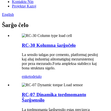
Kontaktu Nin
Projektaj Kazoj
English
Ŝarĝo ĉelo
RC-30 Kolumna ŝarĝoĉelo
La sensilo taŭgas por cemento, platformaj pesiloj
kaj aliaj industriaj aŭtomatigitaj mezursistemoj
por peza mezurado.Forta ampleksa stabileco kaj
bona struktura sigelo.
enketo
detalo
RC-07 Dinamika tordmomanto
Ŝarĝsensilo
La tordmomanta ŝarĝsensilo estas precizeca