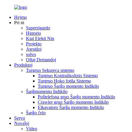
Hejmo
Pri ni
Superrigardo
Historio
Kial Elekti Nin
Projekto
Atestiloj
solvo
Oftaj Demandoj
Produktoj
Turgruo Sekureca sistemo
Turgruo Kontraŭkolizio Sistemo
Turgruo Hoko fotila Sistemo
Turgruo Ŝarĝo momento Indikilo
Ŝarĝmomento Indikilo
Poŝtelefona gruo Ŝarĝo momento Indikilo
Crawler gruo Ŝarĝo momento Indikilo
Elkavatoro Ŝarĝa momento Indikilo
Ŝarĝo ĉelo
Servo
Novaĵoj
Video