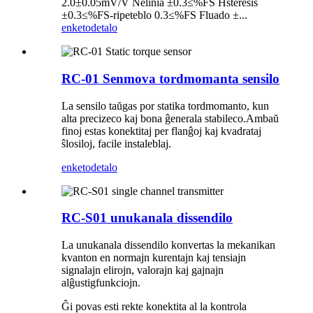
2.0±0.05mV/V Nelinia ±0.3≤%FS Hsteresis
±0.3≤%FS-ripeteblo 0.3≤%FS Fluado ±...
enketo
detalo
RC-01 Senmova tordmomanta sensilo
La sensilo taŭgas por statika tordmomanto, kun
alta precizeco kaj bona ĝenerala stabileco.Ambaŭ
finoj estas konektitaj per flanĝoj kaj kvadrataj
ŝlosiloj, facile instaleblaj.
enketo
detalo
RC-S01 unukanala dissendilo
La unukanala dissendilo konvertas la mekanikan
kvanton en normajn kurentajn kaj tensiajn
signalajn elirojn, valorajn kaj gajnajn
alĝustigfunkciojn.
Ĝi povas esti rekte konektita al la kontrola