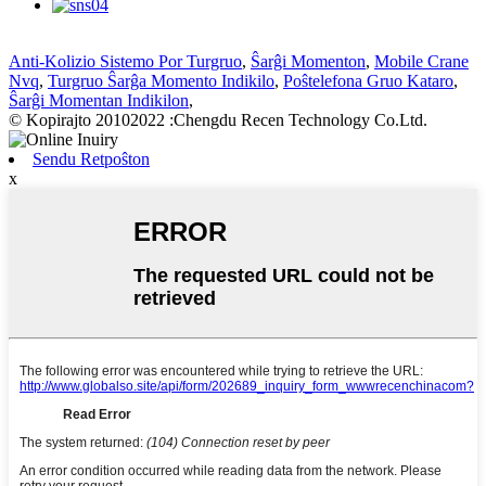
Anti-Kolizio Sistemo Por Turgruo
,
Ŝarĝi Momenton
,
Mobile Crane
Nvq
,
Turgruo Ŝarĝa Momento Indikilo
,
Poŝtelefona Gruo Kataro
,
Ŝarĝi Momentan Indikilon
,
© Kopirajto 20102022 :Chengdu Recen Technology Co.Ltd.
Sendu Retpoŝton
x