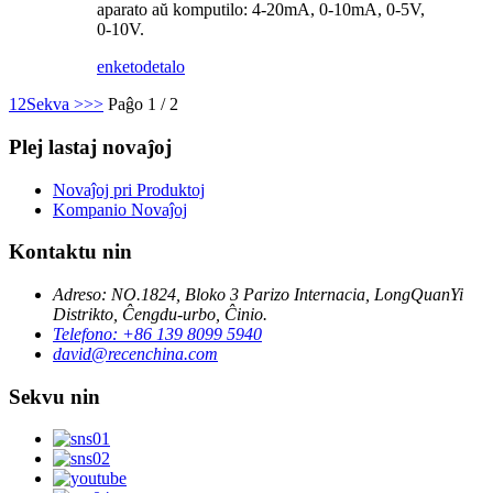
aparato aŭ komputilo: 4-20mA, 0-10mA, 0-5V,
0-10V.
enketo
detalo
1
2
Sekva >
>>
Paĝo 1 / 2
Plej lastaj novaĵoj
Novaĵoj pri Produktoj
Kompanio Novaĵoj
Kontaktu nin
Adreso: NO.1824, Bloko 3 Parizo Internacia, LongQuanYi
Distrikto, Ĉengdu-urbo, Ĉinio.
Telefono: +86 139 8099 5940
david@recenchina.com
Sekvu nin