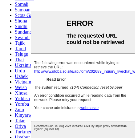
Somali
Samoan
Scots Gaelic
Shona
Sindhi
Sundanese
Swahili
Tajik
Tamil
Telugu
Thai
Ukrainian
Urdu
Uzbek
Vietnamese
Welsh
Xhosa
Yiddish
Yoruba
Zulu
Kinyarwanda
Tatar
Oriya
Turkmen
Uyghur