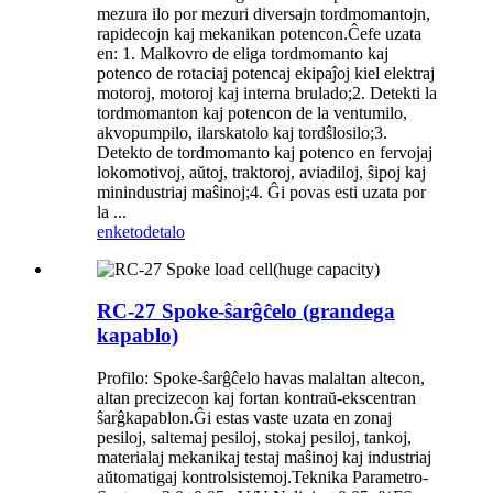
mezura ilo por mezuri diversajn tordmomantojn,
rapidecojn kaj mekanikan potencon.Ĉefe uzata
en: 1. Malkovro de eliga tordmomanto kaj
potenco de rotaciaj potencaj ekipaĵoj kiel elektraj
motoroj, motoroj kaj interna brulado;2. Detekti la
tordmomanton kaj potencon de la ventumilo,
akvopumpilo, ilarskatolo kaj tordŝlosilo;3.
Detekto de tordmomanto kaj potenco en fervojaj
lokomotivoj, aŭtoj, traktoroj, aviadiloj, ŝipoj kaj
minindustriaj maŝinoj;4. Ĝi povas esti uzata por
la ...
enketo
detalo
RC-27 Spoke-ŝarĝĉelo (grandega
kapablo)
Profilo: Spoke-ŝarĝĉelo havas malaltan altecon,
altan precizecon kaj fortan kontraŭ-ekscentran
ŝarĝkapablon.Ĝi estas vaste uzata en zonaj
pesiloj, saltemaj pesiloj, stokaj pesiloj, tankoj,
materialaj mekanikaj testaj maŝinoj kaj industriaj
aŭtomatigaj kontrolsistemoj.Teknika Parametro-