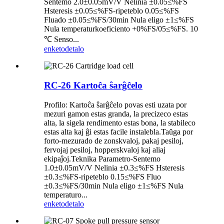
Sentemo 2.0±0.05mV/V Nelinia ±0.05≤%FS
Hsteresis ±0.05≤%FS-ripeteblo 0.05≤%FS
Fluado ±0.05≤%FS/30min Nula eligo ±1≤%FS
Nula temperaturkoeficiento +0%FS/05≤%FS. 10
℃ Senso...
enketo
detalo
RC-26 Kartoĉa ŝarĝĉelo
Profilo: Kartoĉa ŝarĝĉelo povas esti uzata por
mezuri gamon estas granda, la precizeco estas
alta, la sigela rendimento estas bona, la stabileco
estas alta kaj ĝi estas facile instalebla.Taŭga por
forto-mezurado de zonskvaloj, pakaj pesiloj,
fervojaj pesiloj, hopperskvaloj kaj aliaj
ekipaĵoj.Teknika Parametro-Sentemo
1.0±0.05mV/V Nelinia ±0.3≤%FS Hsteresis
±0.3≤%FS-ripeteblo 0.15≤%FS Fluo
±0.3≤%FS/30min Nula eligo ±1≤%FS Nula
temperaturo...
enketo
detalo