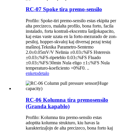
RC-07 Spoke tira premo-sensilo
Profilo: Spoke-tiri premo-sensilo estas ekipita per
alta precizeco, malalta profilo, bona forto, facila
instalado, forta kontraŭ-ekscentra ŝarĝokapacito,
kaj estas vaste uzata en la forto-mezurado de zon-
pesiloj, hopper-skvaloj kaj diversaj pezaj testaj
maŝinoj.Teknika Parametro-Sentemo
2.0±0.05mV/V Nelinia ±0.03≤%FS Hsteresis
±0.03≤%FS-ripeteblo 0.03≤%FS Fluado
±0.03≤%FS/30min Nula eligo ±1≤%FS Nula
temperaturo-koeficiento +0%F0. ..
enketo
detalo
RC-06 Kolumna tira premosensilo
(Granda kapablo)
Profilo: Kolumna tira premo-sensilo estas
adoptita kolumna strukturo, kiu havas la
karakterizaĵojn de alta precizeco, bona forto kaj