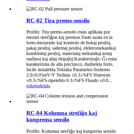
RC-02 Tira premo-sensilo
Profilo: Tira premo-sensilo estas aplikata por
mezuri streĉiĝon kaj premon.Vaste uzata en la
forto-mezurado kaj kontrolo de hokaj pesiloj,
pakaj pesiloj, saltemaj pesiloj, elektromekanikaj
kombinitaj pesiloj, materialaj mekanikaj testaj
maŝinoj kaj aliaj ekipaĵoj.Karakterizaĵo: Ĝi estas
karakterizita de alta precizeco, dudirekta forto,
facile instalebla.Teknika Parametro-Sentemo
2.0±0.05mV/V Nelinia ±0.3≤%FS Hsteresis
±0.3≤%FS-ripeteblo 0.3≤%FS Fluado ±0.0...
enketo
detalo
RC-04 Kolumna streĉiĝo kaj
kunprema sensilo
Profilo: Kolumna streĉiĝo kaj kunprema sensilo